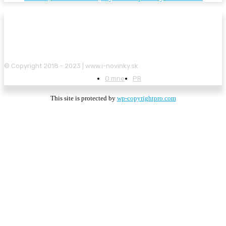
© Copyright 2018 - 2023 | www.i-novinky.sk
O mne
PR
This site is protected by
wp-copyrightpro.com