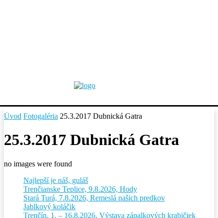
Úvod
Fotogaléria
25.3.2017 Dubnická Gatra
25.3.2017 Dubnická Gatra
no images were found
Najlepší je náš, guláš
Trenčianske Teplice, 9.8.2026, Hody
Stará Turá, 7.8.2026, Remeslá našich predkov
Jablkový koláčik
Trenčín, 1. – 16.8.2026, Výstava zápalkových krabičiek