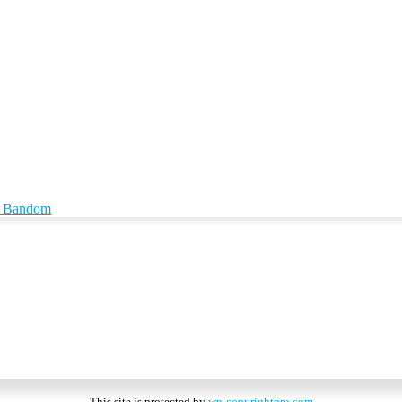
id Bandom
This site is protected by
wp-copyrightpro.com