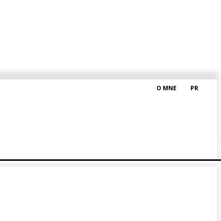
O MNE
PR
M HRAŠKOM
BLOG