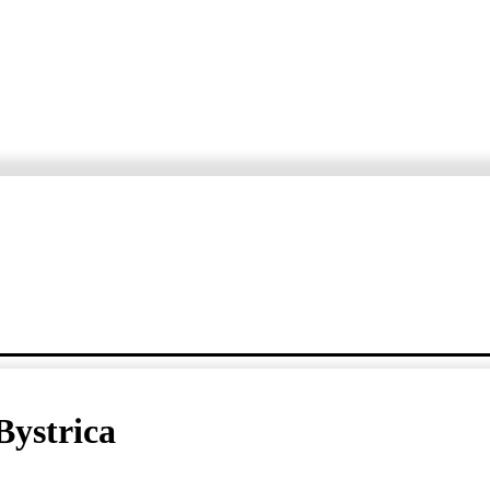
ORTÁŽE
ROZHOVORY
KDE, KEDY, ČO
VARTE S ERZETOM A JANKO
Bystrica