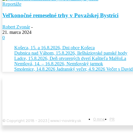
Reportáže
Veľkonočné remeselné trhy v Považskej Bystrici
Robert Zvonár
-
21. marca 2024
0
Košeca, 15. a 16.8.2026, Dni obce Košeca
Dubnica nad Váhom, 15.8.2026, Ilešháziovské panské hody
Ladce, 15.8.2026, Deň otvorených dverí Kaštieľa MaHoLa
Nemšová, 14. – 16.8.2026, Nemšovský jarmok
Smolenice, 14.8.2026 Jadranský večer, 4.9.2026 Večer s Dav
O mne
PR
© Copyright 2018 - 2023 | www.i-novinky.sk