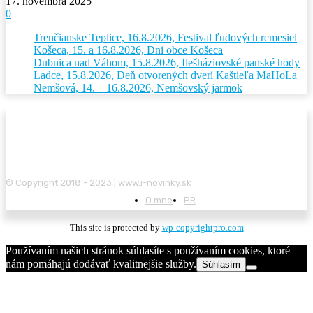
17. novembra 2025
0
Trenčianske Teplice, 16.8.2026, Festival ľudových remesiel
Košeca, 15. a 16.8.2026, Dni obce Košeca
Dubnica nad Váhom, 15.8.2026, Ilešháziovské panské hody
Ladce, 15.8.2026, Deň otvorených dverí Kaštieľa MaHoLa
Nemšová, 14. – 16.8.2026, Nemšovský jarmok
© Copyright 2018 - 2023 | www.i-novinky.sk
O mne
PR
This site is protected by
wp-copyrightpro.com
Používaním našich stránok súhlasíte s používaním cookies, ktoré
nám pomáhajú dodávať kvalitnejšie služby.
Súhlasím