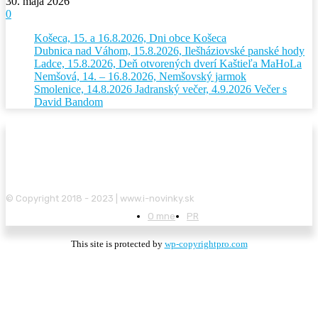
30. mája 2026
0
Košeca, 15. a 16.8.2026, Dni obce Košeca
Dubnica nad Váhom, 15.8.2026, Ilešháziovské panské hody
Ladce, 15.8.2026, Deň otvorených dverí Kaštieľa MaHoLa
Nemšová, 14. – 16.8.2026, Nemšovský jarmok
Smolenice, 14.8.2026 Jadranský večer, 4.9.2026 Večer s
David Bandom
© Copyright 2018 - 2023 | www.i-novinky.sk
O mne
PR
This site is protected by
wp-copyrightpro.com