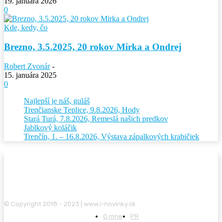
19. januára 2026
0
Kde, kedy, čo
Brezno, 3.5.2025, 20 rokov Mirka a Ondrej
Robert Zvonár
-
15. januára 2025
0
Najlepší je náš, guláš
Trenčianske Teplice, 9.8.2026, Hody
Stará Turá, 7.8.2026, Remeslá našich predkov
Jablkový koláčik
Trenčín, 1. – 16.8.2026, Výstava zápalkových krabičiek
© Copyright 2018 - 2023 | www.i-novinky.sk
O mne
PR