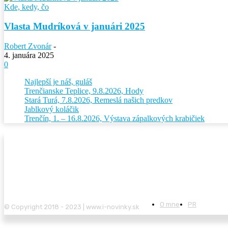
Kde, kedy, čo
Vlasta Mudríková v januári 2025
Robert Zvonár
-
4. januára 2025
0
Najlepší je náš, guláš
Trenčianske Teplice, 9.8.2026, Hody
Stará Turá, 7.8.2026, Remeslá našich predkov
Jablkový koláčik
Trenčín, 1. – 16.8.2026, Výstava zápalkových krabičiek
O mne
PR
© Copyright 2018 - 2023 | www.i-novinky.sk