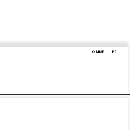
O MNE
PR
M HRAŠKOM
BLOG