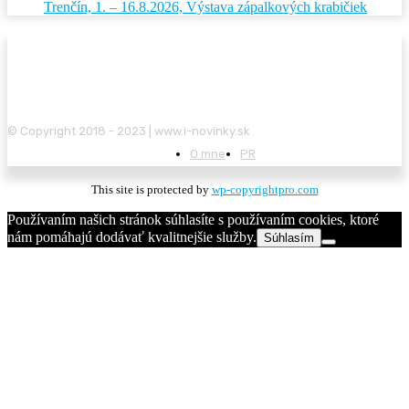
Trenčín, 1. – 16.8.2026, Výstava zápalkových krabičiek
© Copyright 2018 - 2023 | www.i-novinky.sk
O mne
PR
This site is protected by
wp-copyrightpro.com
Používaním našich stránok súhlasíte s používaním cookies, ktoré
nám pomáhajú dodávať kvalitnejšie služby.
Súhlasím