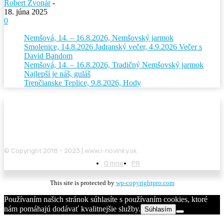
Robert Zvonár
-
18. júna 2025
0
Nemšová, 14. – 16.8.2026, Nemšovský jarmok
Smolenice, 14.8.2026 Jadranský večer, 4.9.2026 Večer s
David Bandom
Nemšová, 14. – 16.8.2026, Tradičný Nemšovský jarmok
Najlepší je náš, guláš
Trenčianske Teplice, 9.8.2026, Hody
© Copyright 2018 - 2023 | www.i-novinky.sk
O mne
PR
This site is protected by
wp-copyrightpro.com
Používaním našich stránok súhlasíte s používaním cookies, ktoré
nám pomáhajú dodávať kvalitnejšie služby.
Súhlasím