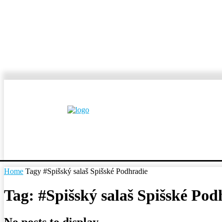
MESTÁ A OBCE
REP
Home
Tagy
#Spišský salaš Spišské Podhradie
Tag: #Spišský salaš Spišské Pod
No posts to display