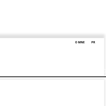
O MNE
PR
M HRAŠKOM
BLOG