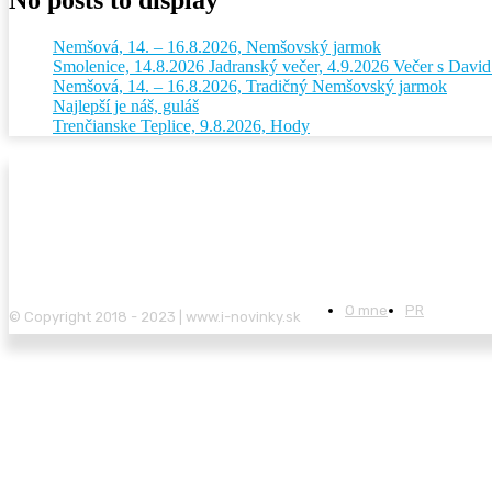
Nemšová, 14. – 16.8.2026, Nemšovský jarmok
Smolenice, 14.8.2026 Jadranský večer, 4.9.2026 Večer s Dav
Nemšová, 14. – 16.8.2026, Tradičný Nemšovský jarmok
Najlepší je náš, guláš
Trenčianske Teplice, 9.8.2026, Hody
O mne
PR
© Copyright 2018 - 2023 | www.i-novinky.sk