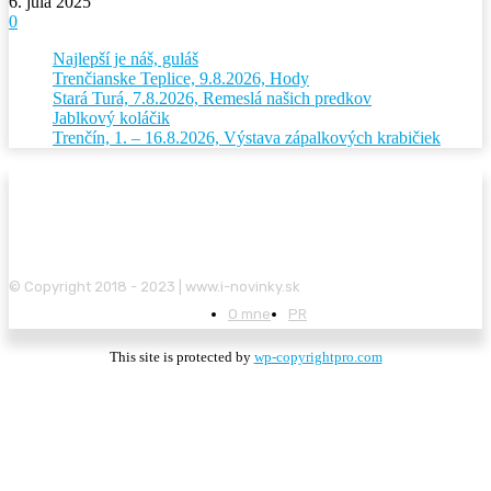
6. júla 2025
0
Najlepší je náš, guláš
Trenčianske Teplice, 9.8.2026, Hody
Stará Turá, 7.8.2026, Remeslá našich predkov
Jablkový koláčik
Trenčín, 1. – 16.8.2026, Výstava zápalkových krabičiek
© Copyright 2018 - 2023 | www.i-novinky.sk
O mne
PR
This site is protected by
wp-copyrightpro.com