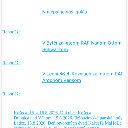
Najlepší je náš, guláš
Reportáže
V Bytči za letcom RAF Ivanom Ottom
Schwarzom
Reportáže
V Lednických Rovniach za letcom RAF
Antonom Vankom
Reportáže
Košeca, 15. a 16.8.2026, Dni obce Košeca
Dubnica nad Váhom, 15.8.2026, Ilešháziovské panské hody
Ladce, 15.8.2026, Deň otvorených dverí Kaštieľa MaHoLa