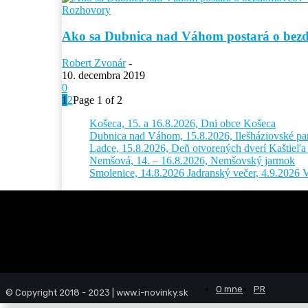
Rozhovory
Ako sa Dubnica nad Váhom postará o bez
Robert Zvonár
-
10. decembra 2019
0
1
2
Page 1 of 2
Košeca, 15. a 16.8.2026, Dni obce Košeca
Dubnica nad Váhom, 15.8.2026, Ilešháziovské p
Ladce, 15.8.2026, Deň otvorených dverí Kaštie
Nemšová, 14. – 16.8.2026, Nemšovský jarmok
Smolenice, 14.8.2026 Jadranský večer, 4.9.2026
O mne
PR
© Copyright 2018 - 2023 | www.i-novinky.sk