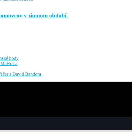
domovcov v zimnom období.
anské hody
ľa MaHoLa
 Večer s David Bandom