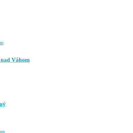
e nad Váhom
aný