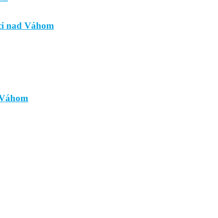
ici nad Váhom
d Váhom