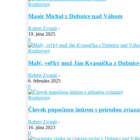
Rozhovory
Masér Michal z Dubnice nad Váhom
Robert Zvonár
-
19. júna 2025
0
Rozhovory
Malý, veľký muž Ján Kvasnička z Dubnic
Robert Zvonár
-
6. februára 2025
0
Rozhovory
Človek pupočnou šnúrou s prírodou zviaz
Robert Zvonár
-
16. júna 2023
0