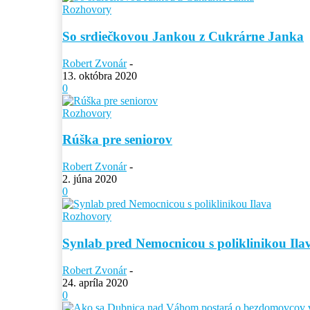
Rozhovory
So srdiečkovou Jankou z Cukrárne Janka
Robert Zvonár
-
13. októbra 2020
0
Rozhovory
Rúška pre seniorov
Robert Zvonár
-
2. júna 2020
0
Rozhovory
Synlab pred Nemocnicou s poliklinikou Ila
Robert Zvonár
-
24. apríla 2020
0