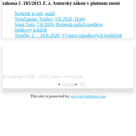
zákona č. 185/2015 Z. z. Autorský zákon v platnom znení
Najlepší je náš, guláš
Trenčianske Teplice, 9.8.2026, Hody
Stará Turá, 7.8.2026, Remeslá našich predkov
Jablkový koláčik
Trenčín, 1. – 16.8.2026, Výstava zápalkových krabičiek
© Copyright 2018 - 2023 | www.i-novinky.sk
O mne
PR
This site is protected by
wp-copyrightpro.com