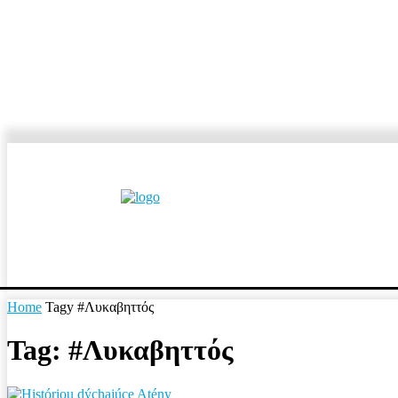
MESTÁ A OBCE
REP
Home
Tagy
#Λυκαβηττός
Tag: #Λυκαβηττός