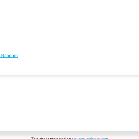
id Bandom
This site is protected by
wp-copyrightpro.com