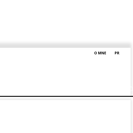
O MNE
PR
M HRAŠKOM
BLOG