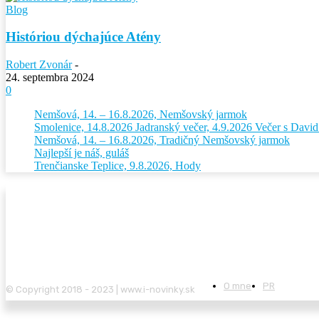
Blog
Históriou dýchajúce Atény
Robert Zvonár
-
24. septembra 2024
0
Nemšová, 14. – 16.8.2026, Nemšovský jarmok
Smolenice, 14.8.2026 Jadranský večer, 4.9.2026 Večer s Dav
Nemšová, 14. – 16.8.2026, Tradičný Nemšovský jarmok
Najlepší je náš, guláš
Trenčianske Teplice, 9.8.2026, Hody
O mne
PR
© Copyright 2018 - 2023 | www.i-novinky.sk