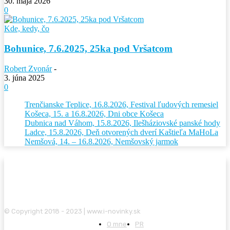
30. mája 2026
0
Kde, kedy, čo
Bohunice, 7.6.2025, 25ka pod Vršatcom
Robert Zvonár
-
3. júna 2025
0
Trenčianske Teplice, 16.8.2026, Festival ľudových remesiel
Košeca, 15. a 16.8.2026, Dni obce Košeca
Dubnica nad Váhom, 15.8.2026, Ilešháziovské panské hody
Ladce, 15.8.2026, Deň otvorených dverí Kaštieľa MaHoLa
Nemšová, 14. – 16.8.2026, Nemšovský jarmok
© Copyright 2018 - 2023 | www.i-novinky.sk
O mne
PR