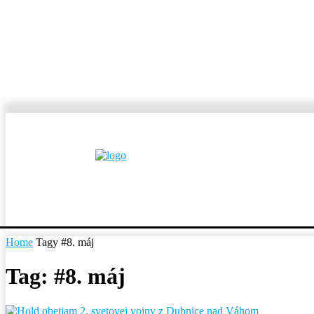
MESTÁ A OBCE
REP
Home
Tagy
#8. máj
Tag: #8. máj