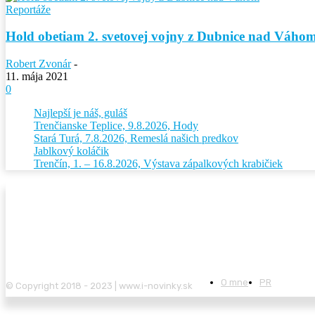
Reportáže
Hold obetiam 2. svetovej vojny z Dubnice nad Váho
Robert Zvonár
-
11. mája 2021
0
Najlepší je náš, guláš
Trenčianske Teplice, 9.8.2026, Hody
Stará Turá, 7.8.2026, Remeslá našich predkov
Jablkový koláčik
Trenčín, 1. – 16.8.2026, Výstava zápalkových krabičiek
O mne
PR
© Copyright 2018 - 2023 | www.i-novinky.sk