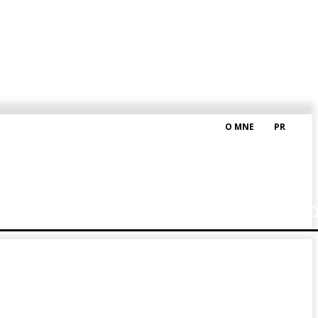
O MNE
PR
M HRAŠKOM
BLOG