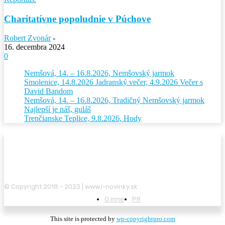
Charitatívne popoludnie v Púchove
Robert Zvonár
-
16. decembra 2024
0
Nemšová, 14. – 16.8.2026, Nemšovský jarmok
Smolenice, 14.8.2026 Jadranský večer, 4.9.2026 Večer s
David Bandom
Nemšová, 14. – 16.8.2026, Tradičný Nemšovský jarmok
Najlepší je náš, guláš
Trenčianske Teplice, 9.8.2026, Hody
© Copyright 2018 - 2023 | www.i-novinky.sk
O mne
PR
This site is protected by
wp-copyrightpro.com