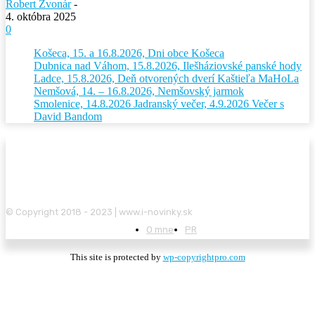
Robert Zvonár
-
4. októbra 2025
0
Košeca, 15. a 16.8.2026, Dni obce Košeca
Dubnica nad Váhom, 15.8.2026, Ilešháziovské panské hody
Ladce, 15.8.2026, Deň otvorených dverí Kaštieľa MaHoLa
Nemšová, 14. – 16.8.2026, Nemšovský jarmok
Smolenice, 14.8.2026 Jadranský večer, 4.9.2026 Večer s
David Bandom
© Copyright 2018 - 2023 | www.i-novinky.sk
O mne
PR
This site is protected by
wp-copyrightpro.com