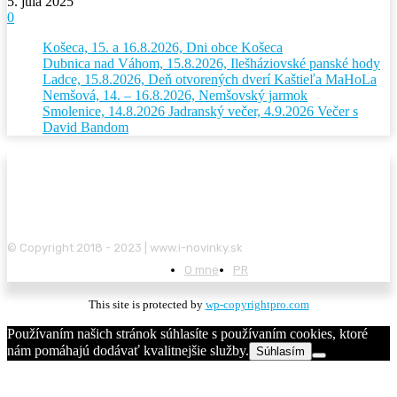
5. júla 2025
0
Košeca, 15. a 16.8.2026, Dni obce Košeca
Dubnica nad Váhom, 15.8.2026, Ilešháziovské panské hody
Ladce, 15.8.2026, Deň otvorených dverí Kaštieľa MaHoLa
Nemšová, 14. – 16.8.2026, Nemšovský jarmok
Smolenice, 14.8.2026 Jadranský večer, 4.9.2026 Večer s
David Bandom
© Copyright 2018 - 2023 | www.i-novinky.sk
O mne
PR
This site is protected by
wp-copyrightpro.com
Používaním našich stránok súhlasíte s používaním cookies, ktoré
nám pomáhajú dodávať kvalitnejšie služby.
Súhlasím