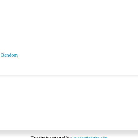
id Bandom
This site is protected by
wp-copyrightpro.com