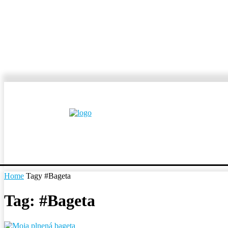
MESTÁ A OBCE
REP
Home
Tagy
#Bageta
Tag: #Bageta