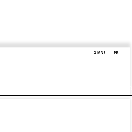
O MNE
PR
M HRAŠKOM
BLOG