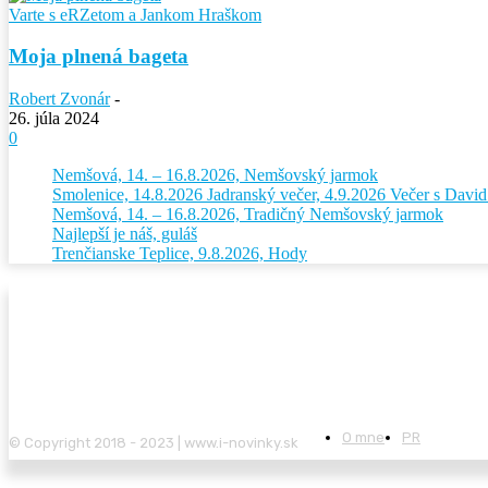
Varte s eRZetom a Jankom Hraškom
Moja plnená bageta
Robert Zvonár
-
26. júla 2024
0
Nemšová, 14. – 16.8.2026, Nemšovský jarmok
Smolenice, 14.8.2026 Jadranský večer, 4.9.2026 Večer s Dav
Nemšová, 14. – 16.8.2026, Tradičný Nemšovský jarmok
Najlepší je náš, guláš
Trenčianske Teplice, 9.8.2026, Hody
O mne
PR
© Copyright 2018 - 2023 | www.i-novinky.sk