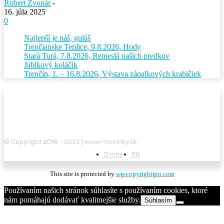
Robert Zvonár
-
16. júla 2025
0
Najlepší je náš, guláš
Trenčianske Teplice, 9.8.2026, Hody
Stará Turá, 7.8.2026, Remeslá našich predkov
Jablkový koláčik
Trenčín, 1. – 16.8.2026, Výstava zápalkových krabičiek
© Copyright 2018 - 2023 | www.i-novinky.sk
O mne
PR
This site is protected by
wp-copyrightpro.com
Používaním našich stránok súhlasíte s používaním cookies, ktoré
nám pomáhajú dodávať kvalitnejšie služby.
Súhlasím