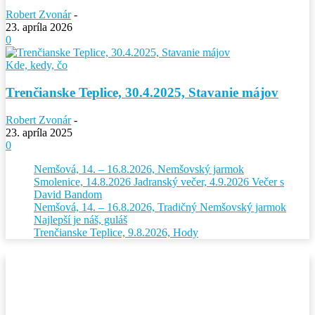
Robert Zvonár
-
23. apríla 2026
0
Kde, kedy, čo
Trenčianske Teplice, 30.4.2025, Stavanie májov
Robert Zvonár
-
23. apríla 2025
0
Nemšová, 14. – 16.8.2026, Nemšovský jarmok
Smolenice, 14.8.2026 Jadranský večer, 4.9.2026 Večer s
David Bandom
Nemšová, 14. – 16.8.2026, Tradičný Nemšovský jarmok
Najlepší je náš, guláš
Trenčianske Teplice, 9.8.2026, Hody