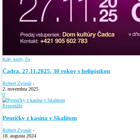
Kde, kedy, čo
Čadca, 27.11.2025, 30 rokov s heligónkou
Robert Zvonár
-
2. novembra 2025
0
Reportáže
Pesničky z kasína v Skalitom
Robert Zvonár
-
18. augusta 2024