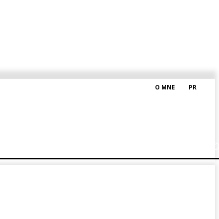
O MNE
PR
M HRAŠKOM
BLOG