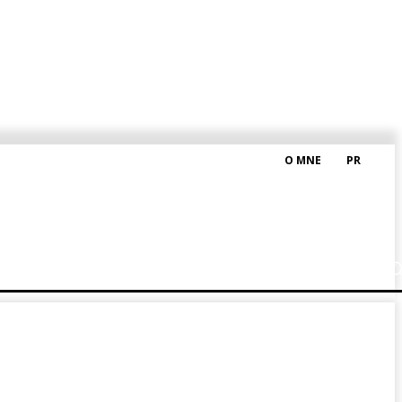
O MNE
PR
M HRAŠKOM
BLOG