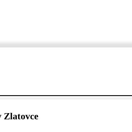
ORTÁŽE
ROZHOVORY
KDE, KEDY, ČO
VARTE S ERZETOM A JANKO
y Zlatovce