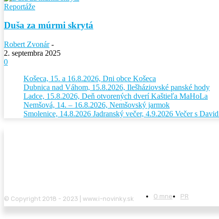
Reportáže
Duša za múrmi skrytá
Robert Zvonár
-
2. septembra 2025
0
Košeca, 15. a 16.8.2026, Dni obce Košeca
Dubnica nad Váhom, 15.8.2026, Ilešháziovské panské hody
Ladce, 15.8.2026, Deň otvorených dverí Kaštieľa MaHoLa
Nemšová, 14. – 16.8.2026, Nemšovský jarmok
Smolenice, 14.8.2026 Jadranský večer, 4.9.2026 Večer s Dav
O mne
PR
© Copyright 2018 - 2023 | www.i-novinky.sk