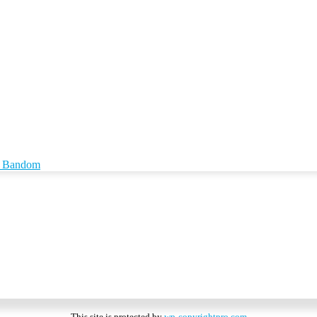
id Bandom
This site is protected by
wp-copyrightpro.com