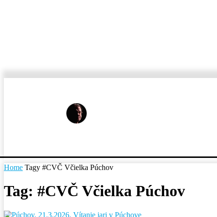
MESTÁ A OBCE
REP
Home
Tagy
#CVČ Včielka Púchov
Tag: #CVČ Včielka Púchov