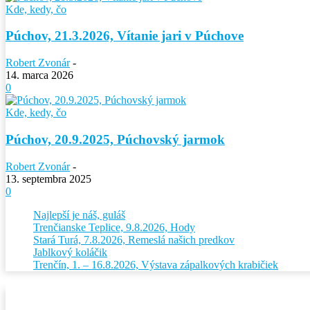
Kde, kedy, čo
Púchov, 21.3.2026, Vítanie jari v Púchove
Robert Zvonár
-
14. marca 2026
0
Kde, kedy, čo
Púchov, 20.9.2025, Púchovský jarmok
Robert Zvonár
-
13. septembra 2025
0
Najlepší je náš, guláš
Trenčianske Teplice, 9.8.2026, Hody
Stará Turá, 7.8.2026, Remeslá našich predkov
Jablkový koláčik
Trenčín, 1. – 16.8.2026, Výstava zápalkových krabičiek