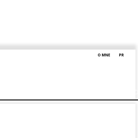
O MNE
PR
M HRAŠKOM
BLOG