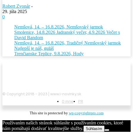
Robert Zvonár
-
29. júla 2025
0
Nemšová, 14. – 16.8.2026, Nemšovský jarmok
Smolenice, 14.8.2026 Jadranský večer, 4.9.2026 Večer s
David Bandom
Nemšová, 14. – 16.8.2026, Tradičný Nemšovský jarmok
Najlepší je náš, guláš
Trenčianske Teplice, 9.8.2026, Hody
© Copyright 2018 - 2023 | www.i-novinky.sk
O mne
PR
This site is protected by
wp-copyrightpro.com
Používaním našich stránok súhlasíte s používaním cookies, ktoré
nám pomáhajú dodávať kvalitnejšie služby.
Súhlasím