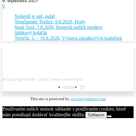
6. septembra 2025
0
Najlepší je náš, guláš
Trenčianske Teplice, 9.8.2026, Hody
Stará Turá, 7.8.2026, Remeslá našich predkov
Jablkový koláčik
Trenčín, 1. – 16.8.2026, Výstava zápalkových krabičiek
© Copyright 2018 - 2023 | www.i-novinky.sk
O mne
PR
This site is protected by
wp-copyrightpro.com
Používaním našich stránok súhlasíte s používaním cookies, ktoré
nám pomáhajú dodávať kvalitnejšie služby.
Súhlasím