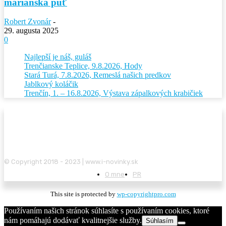
mariánska púť
Robert Zvonár
-
29. augusta 2025
0
Najlepší je náš, guláš
Trenčianske Teplice, 9.8.2026, Hody
Stará Turá, 7.8.2026, Remeslá našich predkov
Jablkový koláčik
Trenčín, 1. – 16.8.2026, Výstava zápalkových krabičiek
© Copyright 2018 - 2023 | www.i-novinky.sk
O mne
PR
This site is protected by
wp-copyrightpro.com
Používaním našich stránok súhlasíte s používaním cookies, ktoré
nám pomáhajú dodávať kvalitnejšie služby.
Súhlasím