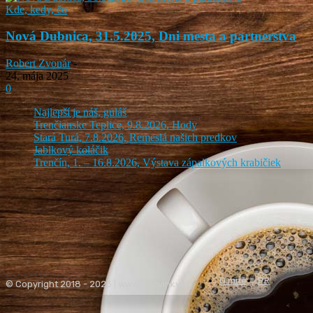
Kde, kedy, čo
Nová Dubnica, 31.5.2025, Dni mesta a partnerstva
Robert Zvonár
-
24. mája 2025
0
Najlepší je náš, guláš
Trenčianske Teplice, 9.8.2026, Hody
Stará Turá, 7.8.2026, Remeslá našich predkov
Jablkový koláčik
Trenčín, 1. – 16.8.2026, Výstava zápalkových krabičiek
O mne
PR
© Copyright 2018 - 2023 | www.i-novinky.sk