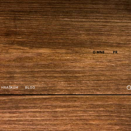
O MNE
PR
M HRAŠKOM
BLOG