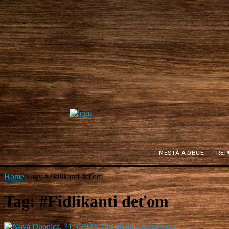
MESTÁ A OBCE
REP
Home
Tagy
#Fidlikanti deťom
Tag: #Fidlikanti deťom