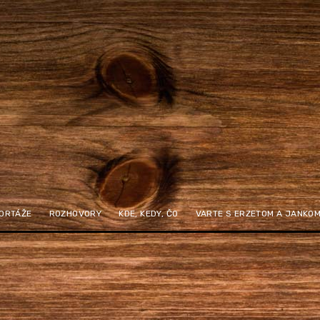
ORTÁŽE
ROZHOVORY
KDE, KEDY, ČO
VARTE S ERZETOM A JANKO