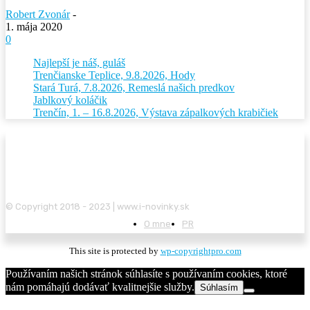
Robert Zvonár
-
1. mája 2020
0
Najlepší je náš, guláš
Trenčianske Teplice, 9.8.2026, Hody
Stará Turá, 7.8.2026, Remeslá našich predkov
Jablkový koláčik
Trenčín, 1. – 16.8.2026, Výstava zápalkových krabičiek
© Copyright 2018 - 2023 | www.i-novinky.sk
O mne
PR
This site is protected by
wp-copyrightpro.com
Používaním našich stránok súhlasíte s používaním cookies, ktoré
nám pomáhajú dodávať kvalitnejšie služby.
Súhlasím