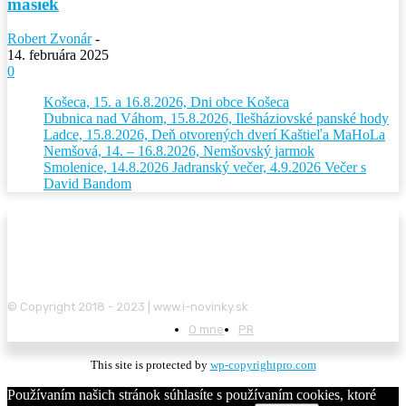
masiek
Robert Zvonár
-
14. februára 2025
0
Košeca, 15. a 16.8.2026, Dni obce Košeca
Dubnica nad Váhom, 15.8.2026, Ilešháziovské panské hody
Ladce, 15.8.2026, Deň otvorených dverí Kaštieľa MaHoLa
Nemšová, 14. – 16.8.2026, Nemšovský jarmok
Smolenice, 14.8.2026 Jadranský večer, 4.9.2026 Večer s
David Bandom
© Copyright 2018 - 2023 | www.i-novinky.sk
O mne
PR
This site is protected by
wp-copyrightpro.com
Používaním našich stránok súhlasíte s používaním cookies, ktoré