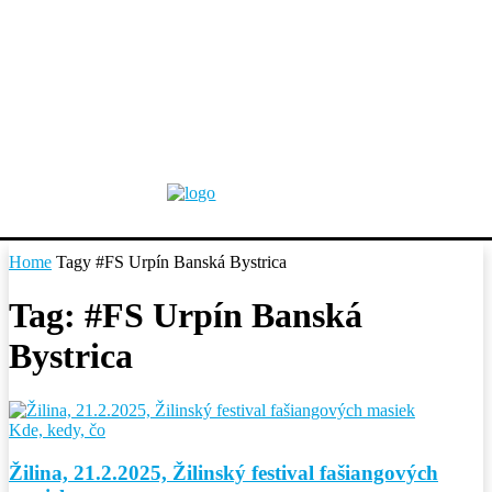
Home
Tagy
#FS Urpín Banská Bystrica
Tag: #FS Urpín Banská
Bystrica
Kde, kedy, čo
Žilina, 21.2.2025, Žilinský festival fašiangových