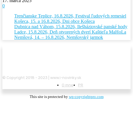
17. marca 2025
0
Trenčianske Teplice, 16.8.2026, Festival ľudových remesiel
Košeca, 15. a 16.8.2026, Dni obce Košeca
Dubnica nad Váhom, 15.8.2026, Ilešháziovské panské hody
Ladce, 15.8.2026, Deň otvorených dverí Kaštieľa MaHoLa
Nemšová, 14. – 16.8.2026, Nemšovský jarmok
© Copyright 2018 - 2023 | www.i-novinky.sk
O mne
PR
This site is protected by
wp-copyrightpro.com