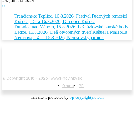
23. januára 2024
0
Trenčianske Teplice, 16.8.2026, Festival ľudových remesiel
Košeca, 15. a 16.8.2026, Dni obce Košeca
Dubnica nad Váhom, 15.8.2026, Ilešháziovské panské hody
Ladce, 15.8.2026, Deň otvorených dverí Kaštieľa MaHoLa
Nemšová, 14. – 16.8.2026, Nemšovský jarmok
© Copyright 2018 - 2023 | www.i-novinky.sk
O mne
PR
This site is protected by
wp-copyrightpro.com