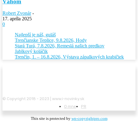
Váhom
Robert Zvonár
-
17. apríla 2025
0
Najlepší je náš, guláš
Trenčianske Teplice, 9.8.2026, Hody
Stará Turá, 7.8.2026, Remeslá našich predkov
Jablkový koláčik
Trenčín, 1. – 16.8.2026, Výstava zápalkových krabičiek
© Copyright 2018 - 2023 | www.i-novinky.sk
O mne
PR
This site is protected by
wp-copyrightpro.com