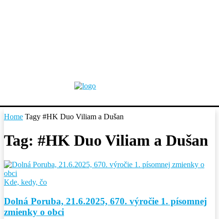
Home
Tagy
#HK Duo Viliam a Dušan
Tag: #HK Duo Viliam a Dušan
Kde, kedy, čo
Dolná Poruba, 21.6.2025, 670. výročie 1. písomnej
zmienky o obci