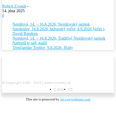
Robert Zvonár
-
14. júna 2025
0
Nemšová, 14. – 16.8.2026, Nemšovský jarmok
Smolenice, 14.8.2026 Jadranský večer, 4.9.2026 Večer s
David Bandom
Nemšová, 14. – 16.8.2026, Tradičný Nemšovský jarmok
Najlepší je náš, guláš
Trenčianske Teplice, 9.8.2026, Hody
© Copyright 2018 - 2023 | www.i-novinky.sk
O mne
PR
This site is protected by
wp-copyrightpro.com