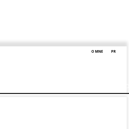
O MNE
PR
M HRAŠKOM
BLOG