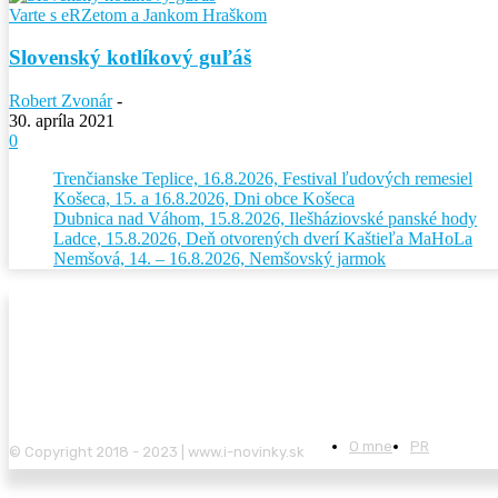
Varte s eRZetom a Jankom Hraškom
Slovenský kotlíkový guľáš
Robert Zvonár
-
30. apríla 2021
0
Trenčianske Teplice, 16.8.2026, Festival ľudových remesiel
Košeca, 15. a 16.8.2026, Dni obce Košeca
Dubnica nad Váhom, 15.8.2026, Ilešháziovské panské hody
Ladce, 15.8.2026, Deň otvorených dverí Kaštieľa MaHoLa
Nemšová, 14. – 16.8.2026, Nemšovský jarmok
O mne
PR
© Copyright 2018 - 2023 | www.i-novinky.sk