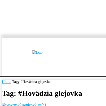
MESTÁ A OBCE
REP
Home
Tagy
#Hovädzia glejovka
Tag: #Hovädzia glejovka