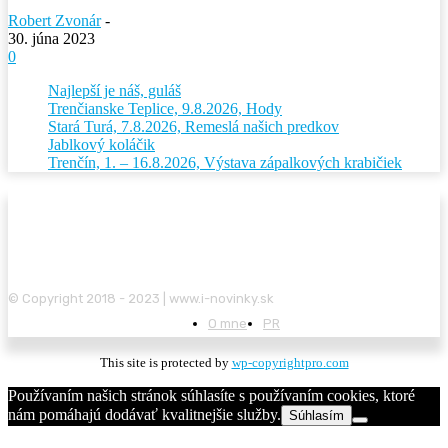
Robert Zvonár
-
30. júna 2023
0
Najlepší je náš, guláš
Trenčianske Teplice, 9.8.2026, Hody
Stará Turá, 7.8.2026, Remeslá našich predkov
Jablkový koláčik
Trenčín, 1. – 16.8.2026, Výstava zápalkových krabičiek
© Copyright 2018 - 2023 | www.i-novinky.sk
O mne
PR
This site is protected by
wp-copyrightpro.com
Používaním našich stránok súhlasíte s používaním cookies, ktoré
nám pomáhajú dodávať kvalitnejšie služby.
Súhlasím