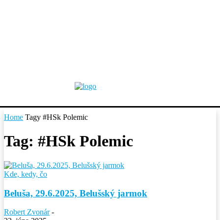
Home
Tagy
#HSk Polemic
Tag: #HSk Polemic
Kde, kedy, čo
Beluša, 29.6.2025, Belušský jarmok
Robert Zvonár
-