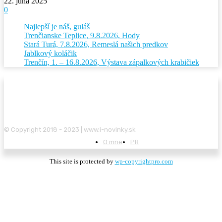
22. júna 2025
0
Najlepší je náš, guláš
Trenčianske Teplice, 9.8.2026, Hody
Stará Turá, 7.8.2026, Remeslá našich predkov
Jablkový koláčik
Trenčín, 1. – 16.8.2026, Výstava zápalkových krabičiek
© Copyright 2018 - 2023 | www.i-novinky.sk
O mne
PR
This site is protected by
wp-copyrightpro.com