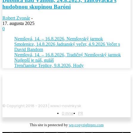
Dubnica nad Váhom, 24.8.2025, Tancovačka s
hudobnou skupinou Baróni
Robert Zvonár
-
17. augusta 2025
0
Nemšová, 14. – 16.8.2026, Nemšovský jarmok
Smolenice, 14.8.2026 Jadranský večer, 4.9.2026 Večer s
David Bandom
Nemšová, 14. – 16.8.2026, Tradičný Nemšovský jarmok
Najlepší je náš, guláš
Trenčianske Teplice, 9.8.2026, Hody
© Copyright 2018 - 2023 | www.i-novinky.sk
O mne
PR
This site is protected by
wp-copyrightpro.com