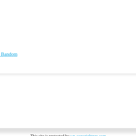
id Bandom
This site is protected by
wp-copyrightpro.com