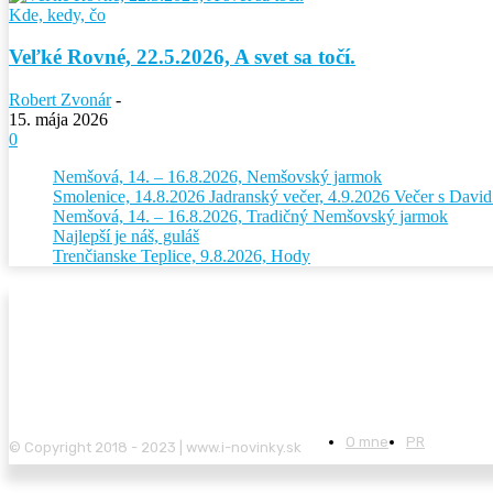
Kde, kedy, čo
Veľké Rovné, 22.5.2026, A svet sa točí.
Robert Zvonár
-
15. mája 2026
0
Nemšová, 14. – 16.8.2026, Nemšovský jarmok
Smolenice, 14.8.2026 Jadranský večer, 4.9.2026 Večer s Dav
Nemšová, 14. – 16.8.2026, Tradičný Nemšovský jarmok
Najlepší je náš, guláš
Trenčianske Teplice, 9.8.2026, Hody
O mne
PR
© Copyright 2018 - 2023 | www.i-novinky.sk