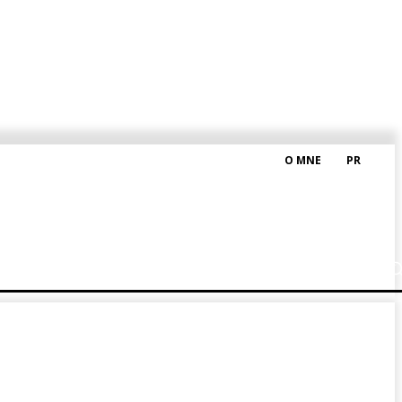
O MNE
PR
M HRAŠKOM
BLOG