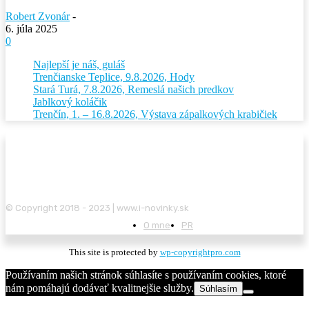
Robert Zvonár
-
6. júla 2025
0
Najlepší je náš, guláš
Trenčianske Teplice, 9.8.2026, Hody
Stará Turá, 7.8.2026, Remeslá našich predkov
Jablkový koláčik
Trenčín, 1. – 16.8.2026, Výstava zápalkových krabičiek
© Copyright 2018 - 2023 | www.i-novinky.sk
O mne
PR
This site is protected by
wp-copyrightpro.com
Používaním našich stránok súhlasíte s používaním cookies, ktoré
nám pomáhajú dodávať kvalitnejšie služby.
Súhlasím