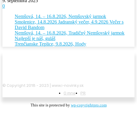
9. septembra 2025
0
Nemšová, 14. – 16.8.2026, Nemšovský jarmok
Smolenice, 14.8.2026 Jadranský večer, 4.9.2026 Večer s
David Bandom
Nemšová, 14. – 16.8.2026, Tradičný Nemšovský jarmok
Najlepší je náš, guláš
Trenčianske Teplice, 9.8.2026, Hody
© Copyright 2018 - 2023 | www.i-novinky.sk
O mne
PR
This site is protected by
wp-copyrightpro.com