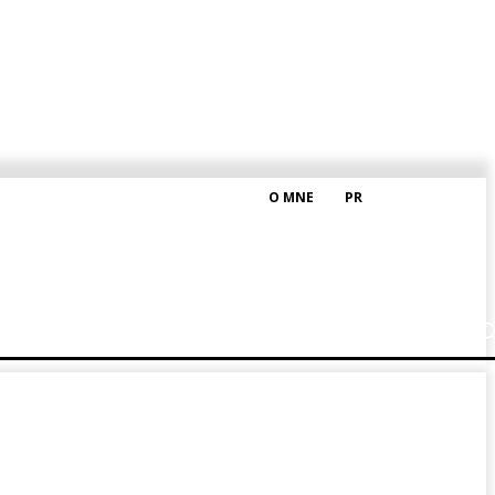
O MNE
PR
M HRAŠKOM
BLOG