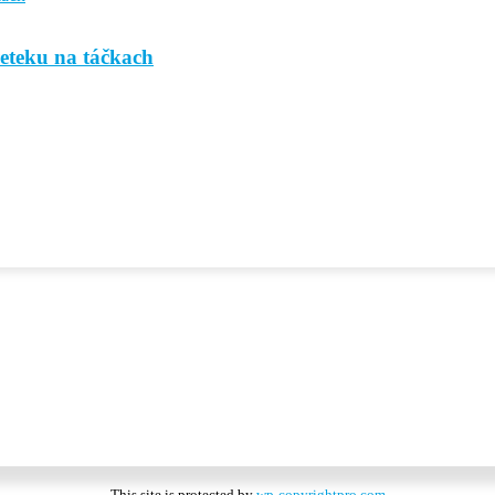
reteku na táčkach
This site is protected by
wp-copyrightpro.com