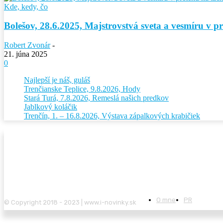
Kde, kedy, čo
Bolešov, 28.6.2025, Majstrovstvá sveta a vesmíru v p
Robert Zvonár
-
21. júna 2025
0
Najlepší je náš, guláš
Trenčianske Teplice, 9.8.2026, Hody
Stará Turá, 7.8.2026, Remeslá našich predkov
Jablkový koláčik
Trenčín, 1. – 16.8.2026, Výstava zápalkových krabičiek
O mne
PR
© Copyright 2018 - 2023 | www.i-novinky.sk