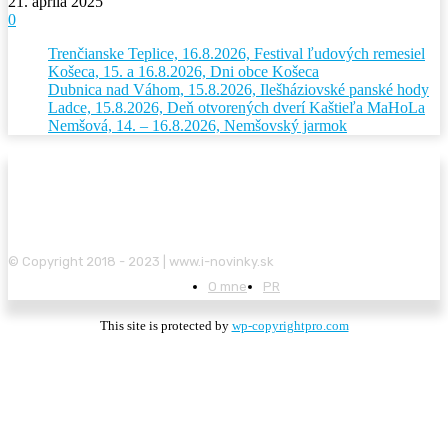
21. apríla 2025
0
Trenčianske Teplice, 16.8.2026, Festival ľudových remesiel
Košeca, 15. a 16.8.2026, Dni obce Košeca
Dubnica nad Váhom, 15.8.2026, Ilešháziovské panské hody
Ladce, 15.8.2026, Deň otvorených dverí Kaštieľa MaHoLa
Nemšová, 14. – 16.8.2026, Nemšovský jarmok
© Copyright 2018 - 2023 | www.i-novinky.sk
O mne
PR
This site is protected by
wp-copyrightpro.com