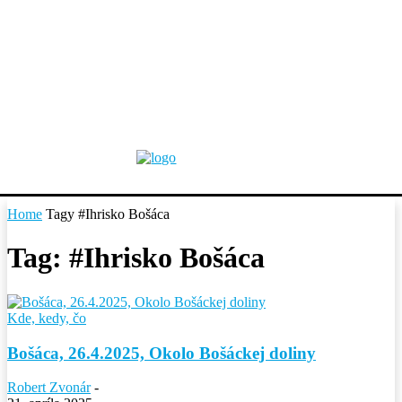
Home
Tagy
#Ihrisko Bošáca
Tag: #Ihrisko Bošáca
Kde, kedy, čo
Bošáca, 26.4.2025, Okolo Bošáckej doliny
Robert Zvonár
-