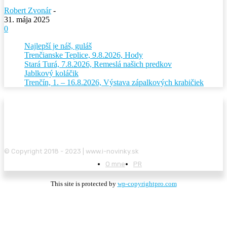
Robert Zvonár
-
31. mája 2025
0
Najlepší je náš, guláš
Trenčianske Teplice, 9.8.2026, Hody
Stará Turá, 7.8.2026, Remeslá našich predkov
Jablkový koláčik
Trenčín, 1. – 16.8.2026, Výstava zápalkových krabičiek
© Copyright 2018 - 2023 | www.i-novinky.sk
O mne
PR
This site is protected by
wp-copyrightpro.com