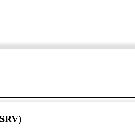
ORTÁŽE
ROZHOVORY
KDE, KEDY, ČO
VARTE S ERZETOM A JANKO
(SRV)