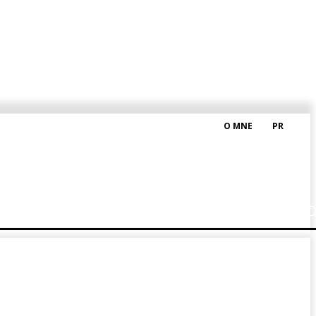
O MNE
PR
M HRAŠKOM
BLOG