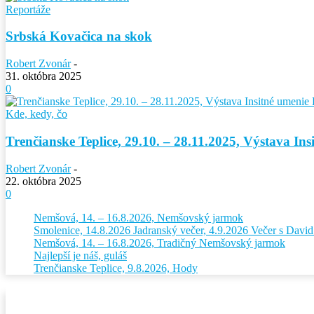
Reportáže
Srbská Kovačica na skok
Robert Zvonár
-
31. októbra 2025
0
Kde, kedy, čo
Trenčianske Teplice, 29.10. – 28.11.2025, Výstava In
Robert Zvonár
-
22. októbra 2025
0
Nemšová, 14. – 16.8.2026, Nemšovský jarmok
Smolenice, 14.8.2026 Jadranský večer, 4.9.2026 Večer s Dav
Nemšová, 14. – 16.8.2026, Tradičný Nemšovský jarmok
Najlepší je náš, guláš
Trenčianske Teplice, 9.8.2026, Hody