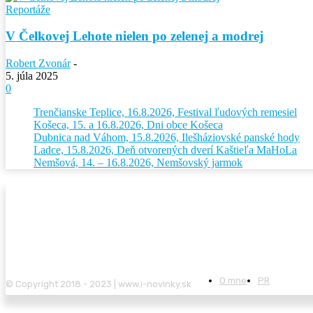
Reportáže
V Čelkovej Lehote nielen po zelenej a modrej
Robert Zvonár
-
5. júla 2025
0
Trenčianske Teplice, 16.8.2026, Festival ľudových remesiel
Košeca, 15. a 16.8.2026, Dni obce Košeca
Dubnica nad Váhom, 15.8.2026, Ilešháziovské panské hody
Ladce, 15.8.2026, Deň otvorených dverí Kaštieľa MaHoLa
Nemšová, 14. – 16.8.2026, Nemšovský jarmok
O mne
PR
© Copyright 2018 - 2023 | www.i-novinky.sk