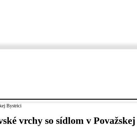
ORTÁŽE
ROZHOVORY
KDE, KEDY, ČO
VARTE S ERZETOM A JANKO
ej Bystrici
ské vrchy so sídlom v Považskej 