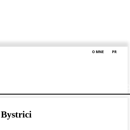
O MNE
PR
M HRAŠKOM
BLOG
Bystrici