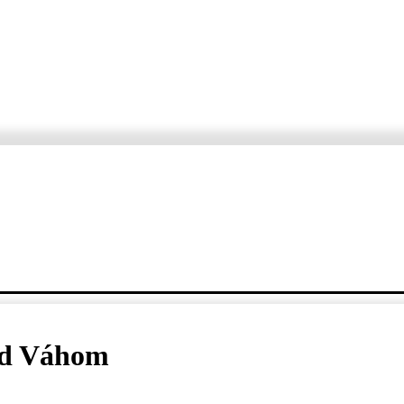
ORTÁŽE
ROZHOVORY
KDE, KEDY, ČO
VARTE S ERZETOM A JANKO
ad Váhom