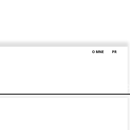
O MNE
PR
M HRAŠKOM
BLOG