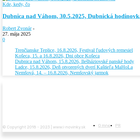
Kde, kedy, čo
Dubnica nad Váhom, 30.5.2025, Dubnická hodinovk
Robert Zvonár
-
27. mája 2025
0
Trenčianske Teplice, 16.8.2026, Festival ľudových remesiel
Košeca, 15. a 16.8.2026, Dni obce Košeca
Dubnica nad Váhom, 15.8.2026, Ilešháziovské panské hody
Ladce, 15.8.2026, Deň otvorených dverí Kaštieľa MaHoLa
Nemšová, 14. – 16.8.2026, Nemšovský jarmok
O mne
PR
© Copyright 2018 - 2023 | www.i-novinky.sk