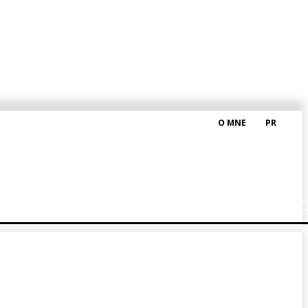
O MNE
PR
M HRAŠKOM
BLOG