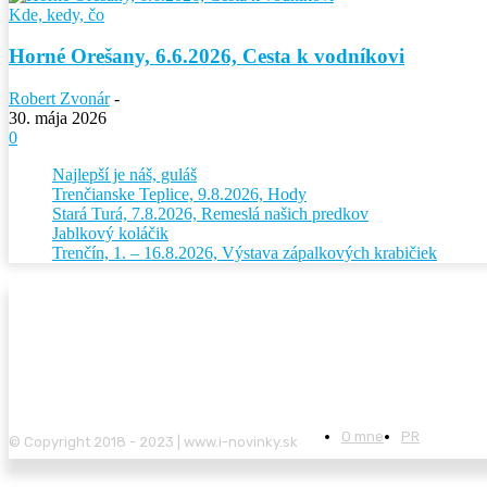
Kde, kedy, čo
Horné Orešany, 6.6.2026, Cesta k vodníkovi
Robert Zvonár
-
30. mája 2026
0
Najlepší je náš, guláš
Trenčianske Teplice, 9.8.2026, Hody
Stará Turá, 7.8.2026, Remeslá našich predkov
Jablkový koláčik
Trenčín, 1. – 16.8.2026, Výstava zápalkových krabičiek
O mne
PR
© Copyright 2018 - 2023 | www.i-novinky.sk