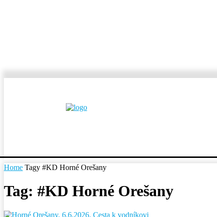
MESTÁ A OBCE
REP
Home
Tagy
#KD Horné Orešany
Tag: #KD Horné Orešany