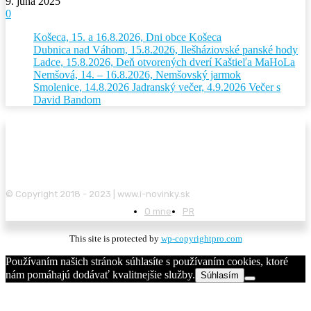
9. júna 2025
0
Košeca, 15. a 16.8.2026, Dni obce Košeca
Dubnica nad Váhom, 15.8.2026, Ilešháziovské panské hody
Ladce, 15.8.2026, Deň otvorených dverí Kaštieľa MaHoLa
Nemšová, 14. – 16.8.2026, Nemšovský jarmok
Smolenice, 14.8.2026 Jadranský večer, 4.9.2026 Večer s
David Bandom
© Copyright 2018 - 2023 | www.i-novinky.sk
O mne
PR
This site is protected by
wp-copyrightpro.com
Používaním našich stránok súhlasíte s používaním cookies, ktoré
nám pomáhajú dodávať kvalitnejšie služby.
Súhlasím